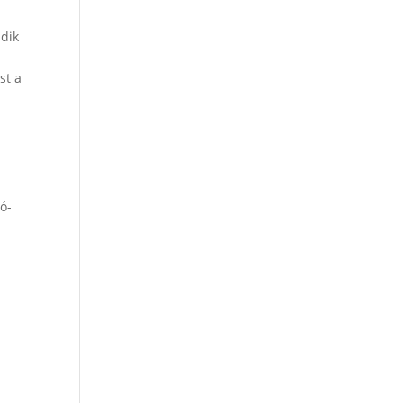
dik
st a
ó-