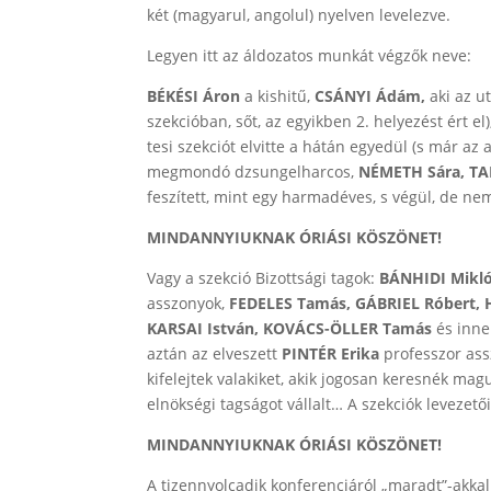
két (magyarul, angolul) nyelven levelezve.
Legyen itt az áldozatos munkát végzők neve:
BÉKÉSI Áron
a kishitű,
CSÁNYI Ádám,
aki az ut
szekcióban, sőt, az egyikben 2. helyezést ért el)
tesi szekciót elvitte a hátán egyedül (s már az 
megmondó dzsungelharcos,
NÉMETH Sára, TAR
feszített, mint egy harmadéves, s végül, de ne
MINDANNYIUKNAK ÓRIÁSI KÖSZÖNET!
Vagy a szekció Bizottsági tagok:
BÁNHIDI Mikl
asszonyok,
FEDELES Tamás, GÁBRIEL Róbert, 
KARSAI István, KOVÁCS-ÖLLER Tamás
és inn
aztán az elveszett
PINTÉR Erika
professzor ass
kifelejtek valakiket, akik jogosan keresnék ma
elnökségi tagságot vállalt… A szekciók levezetői
MINDANNYIUKNAK ÓRIÁSI KÖSZÖNET!
A tizennyolcadik konferenciáról „maradt”-akkal