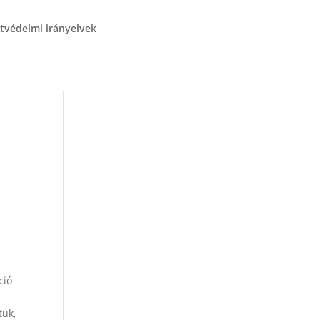
tvédelmi irányelvek
ció
tuk,