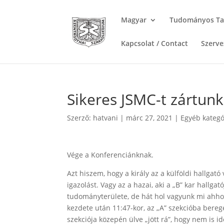
Magyar
Tudományos Taná
Kapcsolat / Contact
Szerve
Sikeres JSMC-t zártunk
Szerző:
hatvani
|
márc 27, 2021
|
Egyéb kategó
Vége a Konferenciánknak.
Azt hiszem, hogy a király az a külföldi hallgató
igazolást. Vagy az a hazai, aki a „B” kar hallga
tudományterülete, de hát hol vagyunk mi ahhoz,
kezdete után 11:47-kor, az „A” szekcióba berege
szekciója közepén ülve „jött rá”, hogy nem is i