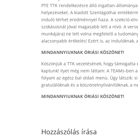
PTE TTK rendelkezésre álló ingatlan-állománya
helyezéseket. A kiadott Szentágothai emléké
induló térhet eredménnyel haza. A szekció-eln
szokásosnál jóval magasabb lett a nívó. A verse
munkájára) ne lett volna megfelelő a tudomány
alacsonyabb érékelés! Ezért is, az indulóknak, 
MINDANNYIUKNAK ÓRIÁSI KÖSZÖNET!
Köszönjük a TTK vezetésének, hogy támogatta ez
kaptunk! Ilyet még nem láttam: A TEAMs-ben a
folyam az egész bal oldali menü. Úgy látszik: s
gratulálóknak és a köszönetnyilvánítóknak, a n
MINDANNYIUKNAK ÓRIÁSI KÖSZÖNET!
Hozzászólás írása