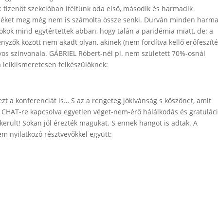
: tizenöt szekcióban ítéltünk oda első, második és harmadik
rméket meg még nem is számolta össze senki. Durván minden harma
ökök mind egytértettek abban, hogy talán a pandémia miatt, de: a
nyzők között nem akadt olyan, akinek (nem fordítva kellő erőfeszíté
os színvonala. GÁBRIEL Róbert-nél pl. nem született 70%-osnál
a lelkiismeretesen felkészülőknek:
t a konferenciát is… S az a rengeteg jókívánság s köszönet, amit
 CHAT-re kapcsolva egyetlen véget-nem-érő hálálkodás és gratuláci
ikerült! Sokan jól érezték magukat. S ennek hangot is adtak. A
em nyilatkozó résztvevőkkel együtt: