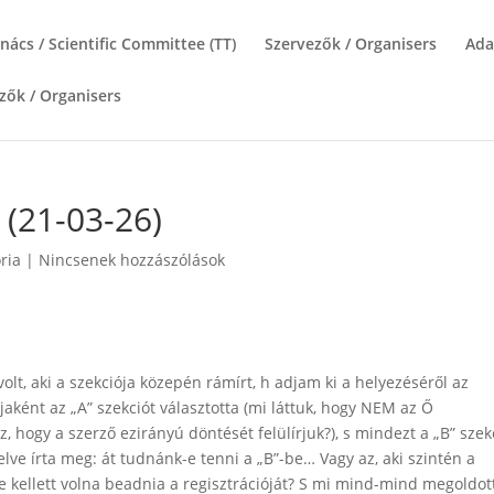
cs / Scientific Committee (TT)
Szervezők / Organisers
Ada
zők / Organisers
 (21-03-26)
ria
|
Nincsenek hozzászólások
 volt, aki a szekciója közepén rámírt, h adjam ki a helyezéséről az
tójaként az „A” szekciót választotta (mi láttuk, hogy NEM az Ő
 hogy a szerző ezirányú döntését felülírjuk?), s mindezt a „B” szek
lve írta meg: át tudnánk-e tenni a „B”-be… Vagy az, aki szintén a
de kellett volna beadnia a regisztrációját? S mi mind-mind megoldot