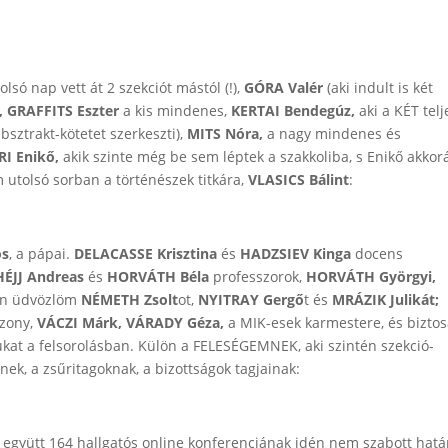
olsó nap vett át 2 szekciót mástól (!),
GÓRA Valér
(aki indult is két
, GRAFFITS Eszter
a kis mindenes,
KERTAI Bendegúz,
aki a KÉT telj
absztrakt-kötetet szerkeszti),
MITS Nóra,
a nagy mindenes és
I Enikő,
akik szinte még be sem léptek a szakkoliba, s Enikő akkor
m utolsó sorban a történészek titkára,
VLASICS Bálint
:
ós
, a pápai.
DELACASSE Krisztina
és
HADZSIEV Kinga
docens
HÉJJ Andreas
és
HORVÁTH Béla
professzorok,
HORVÁTH Györgyi,
en üdvözlöm
NÉMETH Zsolt
ot,
NYITRAY Gergő
t és
MRÁZIK Julikát;
zony,
VÁCZI Márk, VÁRADY Géza,
a MIK-esek karmestere, és bizto
gukat a felsorolásban. Külön a FELESÉGEMNEK, aki szintén szekció-
nek, a zsűritagoknak, a bizottságok tagjainak:
 együtt 164 hallgatós online konferenciának idén nem szabott hatá